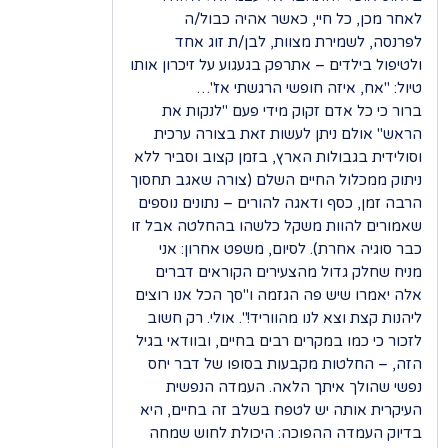
לאחר מכן, כל חיי, כאשר אהיה כבול/ה
לפרנסה, לשמירת מצוות, לבן/ת זוג אחד
ולטיפול בילדים – אתרפק בגעגוע על זיכרון אותו
טיול: "אח, איזה חופשי הרגשתי אז"…
ברור כי כל אדם זקוק מידי פעם "לנקות את
הראש" אולם ניתן לעשות זאת בצורה ערכית
וסולידית בגבולות הארץ, בזמן קצוב וסביר ללא
ניתוק ממכלול החיים השלם (צורה שאגב תחסוך
הרבה זמן, כסף ודאגה להורים – נתונים נוספים
שאמורים להוות משקל כלשהו בהחלטה אבל זו
כבר סוגיה אחרת). לסיום, משפט אחרון: אני
מניח שחלק גדול מהצעירים הקוראים דברים
אלה יאמרו שיש פה הגזמה ו"סך הכל אנו רוצים
ליהנות קצת וצא לנו מהווריד!". אולי. רק חשוב
לזכור כי כמו במקרים רבים בחיים, ובוודאי בגיל
הזה, – החלטות מקבעות בסופו של דבר יחס
נפשי שהולך איתך הלאה. העמדה הנפשית
העיקרית אותה יש לטפח בשלב זה בחיים, היא
בדיוק העמדה ההפוכה: היכולת לחוש שמחה