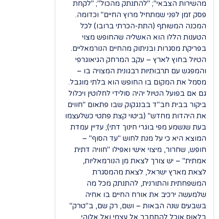
מהשירות הצבאי"; "להתנתק מהכול"; "לקחת
פסק זמן לפני שמתחיל מרוץ החיים" וכדומה.
המכנה המשותף (התת-הכרתי ברובו) לכל
הטענות הללו הוא האשליה שהחופש מצוי
בפריקת מסגרות ובניתוק מהחיים הנורמאליים.
הטיול בחוץ לארץ – עקב המרחק הגיאוגרפי
והמפגש עם תרבוּתִיוּת רבגונית המצויה בו –
מסמל את המקום בו החופש הוא בלתי מוגבל.
גם אם בפועל הטיול יהיה סולידי לחלוטין ויכלול
ביקור בבית חב"ד בבנגקוק שבו פתאום "חווים
את היהדות מחדש" (ביטוי קצת פתטי כשלעצמו
בעת שנשמע מפי בוגרי חינוך דתי); עדיין עמדת
המוצא היא כי על מנת לחוש "עד הסוף" –
חופש, שחרור, מיצוי אישי ואפילו "חוויה דתית
אמתית" – יש צורך לצאת מן הנורמאליות,
לצאת מארץ ישראל, לצאת מהמסגרת
המשפחתית והתורנית, להתנתק מכל מה
שלמעשה ירכיב את אורח החיים בו אחיה
בשבעים שנה הבאות – ושם, רק שם, ב"טרק"
בלאוּס אוכל להתחבר אל עצמי ואל אלוהי.