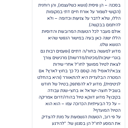
בסכנה – הן פיסית (נושא כשלעצמו), והן רוחנית
(הקושי לשמור על אורח חיים דתי במקומות
הללו, שלא לדבר על צניעות וכדומה – ולא
להיתמם בבקשה).
אולם מעבר לכל הטענות המרובעות והדוסיות
הללו ישנה כאן בעיה במישור הנפשי שהיא
הנושא שלנו.
מדוע למעשה בחור/ה דתיים (ופעמים רבות גם
בוגרי ישיבות/מכינות/מדרשות) מרגישים צורך
לצאת לטיול ממושך לחו"ל אחרי שירות
צבאי/לאומי? מה קוסם כל כך בחוץ לארץ? אם
המטרה הבלעדית היא להתאוורר (והיא בהחלט
לגיטימית), מדוע לא להסתפק בטיול של חודש
בשביל חוצה-ישראל או בחצי-שנת עבודה
בקיבוץ? מדוע דווקא טיול בהודו/דרום אמריקה
– על כל הבעייתיות הכרוכה עמו – הוא הוא
הטיול המועדף?
על פי רוב, הטענות הנשמעות על מנת להצדיק
את המסע לחו"ל הן בסגנון של: "להירגע