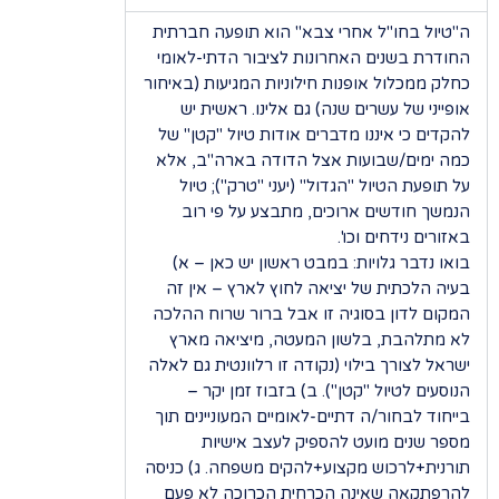
ה"טיול בחו"ל אחרי צבא" הוא תופעה חברתית
החודרת בשנים האחרונות לציבור הדתי-לאומי
כחלק ממכלול אופנות חילוניות המגיעות (באיחור
אופייני של עשרים שנה) גם אלינו. ראשית יש
להקדים כי איננו מדברים אודות טיול "קטן" של
כמה ימים/שבועות אצל הדודה בארה"ב, אלא
על תופעת הטיול "הגדול" (יעני "טרק"); טיול
הנמשך חודשים ארוכים, מתבצע על פי רוב
באזורים נידחים וכו'.
בואו נדבר גלויות: במבט ראשון יש כאן – א)
בעיה הלכתית של יציאה לחוץ לארץ – אין זה
המקום לדון בסוגיה זו אבל ברור שרוח ההלכה
לא מתלהבת, בלשון המעטה, מיציאה מארץ
ישראל לצורך בילוי (נקודה זו רלוונטית גם לאלה
הנוסעים לטיול "קטן"). ב) בזבוז זמן יקר –
בייחוד לבחור/ה דתיים-לאומיים המעוניינים תוך
מספר שנים מועט להספיק לעצב אישיות
תורנית+לרכוש מקצוע+להקים משפחה. ג) כניסה
להרפתקאה שאינה הכרחית הכרוכה לא פעם