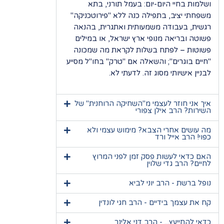
ושלמות בחיי היום-יום: בעמל תורני, בתא
משפחתי יציב, בתפילה כנה ללא "פירוטכניקה"
רגשית, בעבודה משמעותית ואתגרית, בהנאה
פשוטה ובריאה מנופי ארץ ישראל, או במילים
פשוטות – לפתח בשלות לקראת מה שמכונה
"חיים בוגרים"; והשאלה אם "טרק" בחו"ל מסייע
לבניין אישיותי מסוג זה. לדעתי לא.
איך אני חוזר לעצמי מ"השחיקה הרוחנית" של
השירות? הרב אילן צפורי
מה עושים אחרי הצבא? מימוש עצמי ולא
כפוי! הרב אייל ורד
האם כדאי לעשות פסק זמן לפני המרוץ
לחיים? הרב גדי שלוין
נופל ברשת - הרב יוני לביא
קח את עצמך בידיים - הרב חגי לונדין
כדאי להתייעץ... - הרב דני אלינר