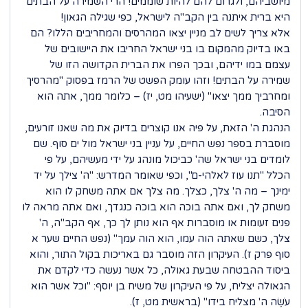
מיושביהם, ולגרום להם להיות שוממים! הרי השמירה על הבתים
היא ברית איתנה בין הקב"ה לישראל, כפי שגילה הגאון!
אלא צריך לשים לב מניין יצאו המהרסים והמחריבים הללו? הם
באו בדיוק מהמקום בו בני ישראל החריבו את היישובים של
עצמם במו ידיהם, ובכך הפרו את הברית הקדושה הזו של
שמירה על הבתים! וזהו עומק הפשט של הרמז בפסוק "מהרסיך
ומחרביך ממך יצאו" (ישעיהו מט, יז) – כלומר ממך, אתה הוא
הסיבה.
הנהגת ה' הזאת, על פיה אנו קוצרים בדיוק את מה שאנו זורעים,
מוסברת בספר נפש החיים, על עניין בני ישראל מול ים סוף. שם
לומדים בני ישראל שה' כביכול מונהג על ידי מעשיהם, על פי
הכלל "תנו עוז לאלהי-ם", וכפי שאומר המדרש: "ה' צילך על יד
ימינך – מה ה' צלך, כצלך. מה צלך אם אתה משחק לו הוא
משחק לך, ואם אתה בוכה הוא בוכה כנגדך, ואם אתה מראה לו
פנים זעומות או מוסברות אף הוא נותן לך כך, אף הקב"ה, ה'
צלך, כשם שאתה הוה עמו, הוא הוה עמך" (נפש החיים שער א
סוף פרק ז). העיקרון הזה מוסבר גם באריכות בקול התור, והוא
ביסוד ההבטחה שבעת גאולה, כל אשר נעשה כדי לקדם את
הגאולה יצליח, על פי העיקרון של משיח בן יוסף: "וכל אשר הוא
עֹשֶׂה ה' מצליח בידו" (בראשית מט, ז).