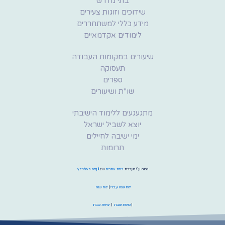
בתי מדרש
שידוכים וזוגות צעירים
מידע כללי למשתחררים
לימודים אקדמאיים
שיעורים במקומות העבודה
תעסוקה
ספרים
שו"ת ושיעורים
מתגעגעים ללימוד הישיבתי
יוצא לשביל ישראל
ימי ישיבה לחיילים
תרומות
נבנה ע"י מערכת
בניית אתרים
של
yeshiva.org.il
לוח שנה עברי
|
לוח שנה
|
כניסת שבת
|
יציאת שבת