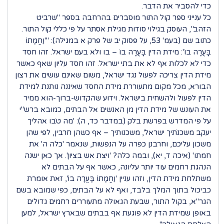
כדי להסביר את הדבר.
כל ענייני ספר קול התור מוסברים בהרחבה בספר "שרביט
הזהב", העוסק בגילוי סודות מגילת אסתר על פי כללי קול התור.
כתוב שם (בעמ' 53, על פסוק יב של פרק א במגילה): "'וַחֲמָתוֹ
בָּעֲרָה בוֹ': מידת הדין בָּעֲרָה בוֹ – בו ולא בעם ישראל. זהו חסד
כדי לא לכלות אף לא את בתי ישראל. זהו חסד עליון שאף כאשר
מידת הדין צריכה לפעול נגד ישראל, משום שאינם עושים את רצון
הבורא, מכל מקום מתעוררת מידת החסד שאיננה נותנת למידת
הדין לפעול ולהשחית בישראל. וידוע שהקדוש-ברוך-הוא ממיר
את העונש של מידת הדין מן האנשים אל הבתים, כמובא ברש"י
על פי המדרש בפרשת בלק (במדבר כד, ה): 'מה טֹבו אהליך
יעקב משכנֹתיך ישראל', משכנותיך – אף כשהן חרבין, לפי שהן
משכון עליכם, וחרבנן כפרה על הנפשות, שנאמר 'כלה ה' את
חמתו' (איכה ד, יא), ובמה כלה? 'ויצת אש בציון'. אך כאן ישנה
הנהגת רחמים עוד יותר עליונה, כאשר אף על הבתים לא
משתלחת מידת הדין, וזהו עניין 'וַחֲמָתוֹ בָּעֲרָה בוֹ', זאת אומרת
כביכול בתוך המלך בלבד, ואף לא על הבתים, כפי שמובא בשם
הגר"א, בקול התור, שבעת הגאולה מתעוררים רחמים גדולים
באופן שמידת הדין לא פוגעת אף בבתים שבארץ ישראל, למען