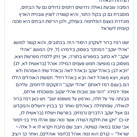
הצלחת הגאולה".
הסיבה שבעת גאולה נדרשים רחמים גדולים גם על הבתים,
מוסברת גם כן בקול התור, והיא קשורה לעניין שבניית הארץ
מוגדרת כעצם המלחמה בעמלק, ולכן הריסת הבתים היא סכנה
קיומית לישראל.
ישנו רמז ברור לעיקרון היסודי הזה בכתובים, והוא קשור למושג
"אהלי יעקב" המוזכר בפסוק בירמיהו (ל, יח). המושג "אהלי
יעקב" לא כתוב במפורש בתורה, אך ניתן ללמדו מפרשת ויצא,
מפסוק בו מופיעה חמש פעמים המילה אוהל (בראשית לא, לג):
"ויבא לבן באהל יעקב ובאהל לאה ובאהל שתי האמהות ולא
מצא, ויצא מאהל לאה ויבא באהל רחל". חמשת האוהלים הללו
הם בעצם רמז לאותם "אהלי יעקב" הזקוקים לרחמים, עליהם
אמר ירמיהו: "הנני שב שבות אהלי יעקוב ומשכנתיו ארחם,
ונבנתה עיר על תלה, וארמון על משפטו ישב". ויש כאן רמז ברור
לגאולה, שמתחילה באוהלים ואחר כך בבניין ירושלים והמקדש.
גם אצל יעקב הדברים נרמזים, בפרשת וישלח (בראשית לג,
יט-כ): "ויקן את חלקת השדה אשר נטה שם אהלו מיד בני חמור
אבי שכם במאה קשיטה, ויצב שם מזבח ויקרא לו א-ל אלה-י
ישראל" – קודם הוא נטה אוהל (כלומר אוהלים), ואחר כך הציב