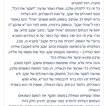
מזבח, רמז למקדש.
כל זה כדי ללמדנו שלבן, שעליו נאמר שרצה "לעקור את הכל",
נכנס לאוהלים של יעקב, על מנת להשמידם, ולא הצליח.
כדאי לשים לב שכתוב בפסוק חמש פעמים "אהל", והם כאמור
רמז ל"אהלי יעקב", ובפסוק בירמיהו, ממנו למד הגר"א שהקב"ה
יחוס על הבתים המכונים "אהלי יעקב", כתוב יעקוב מלא, עם
וא"ו. עניין זה הינו יסוד בספר קול התור, על פי המדרש המובא
ברש"י על הפסוק "וזכרתי את בריתי יעקוב" (ויקרא כו, מב),
המלמדנו ש"בחמישה מקומות נכתב יעקב מלא (יעקוב) ואליהו
חסר (אליה) – בחמישה מקומות יעקב נטל אות משמו של אליהו,
ערבון שיבוא ויבשר את גאולת בניו".
והנה איזה פלא, עולה שחמשת הפעמים שיעקב לוקח משכון
מאליהו כדי שיבשר את הגאולה, הן כנגד חמשת הפעמים שלבן,
שרוצה לעקור את הכל, מתעסק עם האוהלים של יעקב ולא
מצליח! זהו רמז ברור להבטחה של הגר"א, שלא יפגעו
האוהלים, כלומר הבתים, בעת הגאולה, ושעניין זה הוא בשורת
הגאולה.
ועתה קושייתנו נשאלת במשנה תוקף: איך הפעם השונאים
העזתים הצליחו להחריב כמה ישובים, להרוג חלק גדול