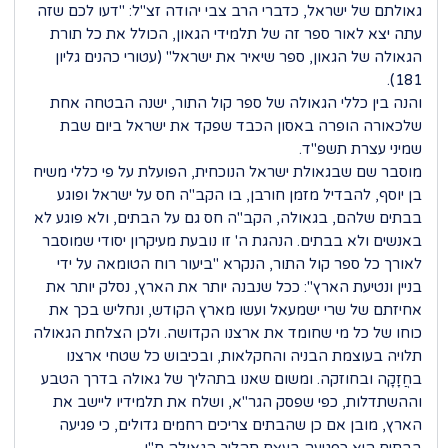
גאולתם של ישראל, כדברי הרב צבי יהודה זצ"ל: "דעו לכם שזה
עתה יצא לאור ספר זה של תלמידי הגאון, הכולל את כל תורת
הגאולה של הגאון, ספר שיאיר את ישראל" (עטורי כהנים גליון
181).
והנה בין כללי הגאולה של ספר קול התור, ישנה הבטחה אחת
שלכאורה הופרה באסון הכבד שפקד את ישראל ביום שבת
שמיני עצרת תשפ"ד.
מוסבר שם שבגאולת ישראל הנוכחית, הפועלת על פי כללי משיח
בן יוסף, להבדיל מזמן חורבן, בו הקב"ה חס על ישראל ופוגע
בבתים שלהם, בגאולה, הקב"ה חס גם על הבתים, ולא פוגע לא
באנשים ולא בבתים. הנהגת ה' זו נובעת מעיקרון יסודי שמוסבר
לאורך כל ספר קול התור, הנקרא "ביעור רוח הטומאה על ידי
בניין ונטיעת הארץ": ככל שנבנה יותר את הארץ, נסלק יותר את
אחיזתם של שרי ישמעאל ועשו מארץ הקודש, ונחליש בכך את
כוחו של כל מי שחומד את ארצנו הקדושה. ולכן הצלחת הגאולה
תלויה בעוצמת הבניה והחקלאות, ובכיבוש כל שטחי ארצנו
בחֲזָקָה ובחוזקה. ומשום שאנו בתהליך של גאולה בדרך הטבע
וההשתדלות, כפי שפסק הגר"א, ושלח את תלמידיו ליישב את
הארץ, מובן אם כן שהבתים צריכים רחמים גדולים, כי פגיעה