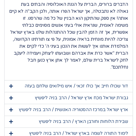
הדברים ברורים, הברית על הגנת האוכלוסיה והבתים בעת
גאולה לא נתבטלה, אך ישראל הפרו אותה, ולכן הקב"ה לא קיים
אותה! אין ספק שהתיקון הוא הבניין של כל מה שהרסנו. זו
משימה לאומית, שנראית אולי בעיני אנשים מסוימים כבלתי
אפשרית, אך זה הזמן להבין שכל ההתנהלות שלנו בארץ ישראל
צריכה להיות מונחית בראיה אמונית, על פי צו תורתינו הקדושה,
המלמדת אותנו איך לעשות את הנכון בעיני ה' כדי לקיים את
הברית "אשר כרת את אברהם ושבועתו ליצחק ויעמידה ליעקב
לחק לישראל ברית עולם, לאמר לך אתן ארץ כנען חבל
נחלתכם".
דור שכולו חייב אך כולו זכאי / איש מילואים שלחם בעזה
גבורת ישראל מכח ארץ ישראל / הרב בניה ליפשיץ
ארץ ישראל במרכז ההסטוריה האנושית / הרב בניה ליפשיץ
שבירת הלוחות וחורבן הארץ / הרב בניה ליפשיץ
לימוד התורה לשמה בארץ ישראל / הרב בניה ליפשיץ