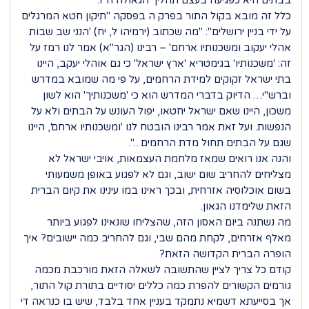
בבתים היא כפגיעה בעצם תהליך הגאולה ח"ו.
כלל זה מובא בקול התור בפרק ה בפסקה "תיקון חטא המרגלים
על ידי בניין ירושלים": "מה שכתוב (ירמיהו ל, יח) 'הנני שב שבות
אהלי יעקוב ומשכנותיו ארחם' – רבינו (הגר"א) אמר לנו רמז על
זה: 'משכנותיו' בגימטריא 'ארץ ישראל' כי גם אוהלי יעקב, היינו
בתי ישראל זקוקים למידת הרחמים, על פי מה שמובא במדרש
וברש"י… הדיוק בדברי המדרש הוא כי 'משכנותיך' הוא לשון
משכון, היינו שאם ישראל יחטאו, יפול העונש על הבתים ולא על
הנפשות. ועל זאת אמר רבינו הובטח לנו 'ומשכנותיו ארחם', היינו
שגם על הבתים תחול מדת הרחמים…".
והנה אנו רואים שמאז מלחמת העצמאות, אויבי ישראל לא
מצליחים להחריב שום ישוב, וגם לא לפגוע באופן משמעותי
בשום אוכלוסיה אזרחית, ובכך ראינו במו עינינו את קיום הברית
הזאת שלימדנו הגאון.
מה נשתנה ביום האסון הזה, שהצליחו שונאינו לפגוע ביותר
מאלף אזרחים, לקחת מהם שבי, וגם להחריב כמה יישובים? איך
הופרה הברית הקדושה הזאת?
קודם כל צריך לציין שהתשובה לשאלה הזאת מורכבת מכמה
גורמים הקשורים להפרת כמה כללים יסודיים בתורת קול התור,
אך בסייעתא דשמיא נתמקד בעניין אחד בלבד, שיש בו כנראה די