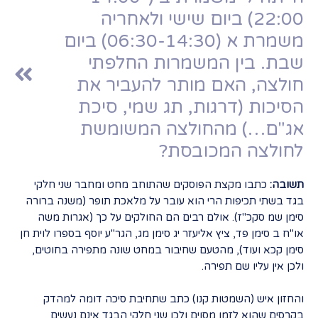
22:00) ביום שישי ולאחריה
משמרת א (06:30-14:30) ביום
שבת. בין המשמרות החלפתי
חולצה, האם מותר להעביר את
הסיכות (דרגות, תג שמי, סיכת
אג"ם…) מהחולצה המשומשת
לחולצה המכובסת?
תשובה:
כתבו מקצת הפוסקים שהתוחב מחט ומחבר שני חלקי
בגד בשתי תכיפות הרי הוא עובר על מלאכת תופר (משנה ברורה
סימן שמ סקכ"ז). אולם רבים הם החולקים על כך (אגרות משה
או"ח ב סימן פד, ציץ אליעזר יג סימן מג, הגר"ע יוסף בספרו לוית חן
סימן קכא ועוד), מהטעם שחיבור במחט שונה מתפירה בחוטים,
ולכן אין עליו שם תפירה.
והחזון איש (השמטות קנו) כתב שתחיבת סיכה דומה למהדק
בקרסים שהוא לזמן מסוים ולכן שני חלקי הבגד אינם נעשים